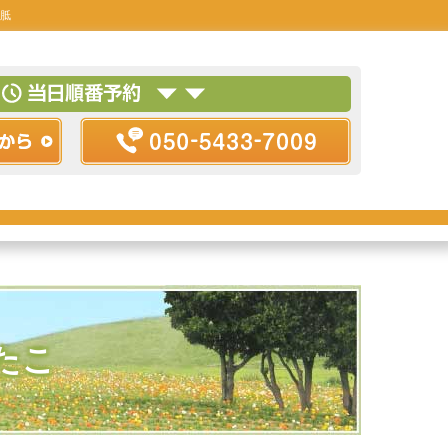
胼胝
たこ