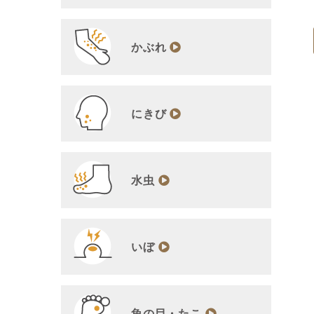
かぶれ
にきび
水虫
いぼ
魚の目・たこ