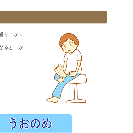
盛り上がり
なると上か