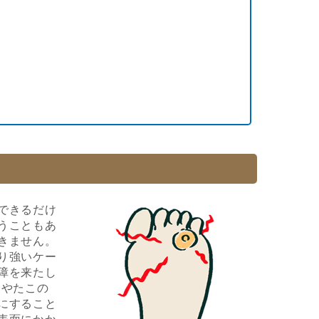
できるだけ
うこともあ
きません。
り強いケー
障を来たし
目やたこの
にすること