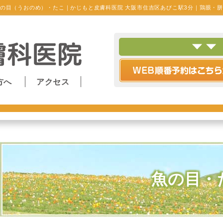
の目（うおのめ）・たこ｜かじもと皮膚科医院 大阪市住吉区あびこ駅3分｜鶏眼・
方へ
アクセス
魚の目・